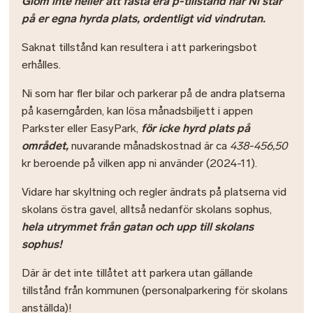
Glöm inte heller att fästa era p-tillstånd när Ni står
på er egna hyrda plats, ordentligt vid vindrutan.
Saknat tillstånd kan resultera i att parkeringsbot
erhålles.
Ni som har fler bilar och parkerar på de andra platserna
på kaserngården, kan lösa månadsbiljett i appen
Parkster eller EasyPark,
för icke hyrd plats på
området,
nuvarande månadskostnad är ca
438-456,50
kr beroende på vilken app ni använder
(2024-11).
Vidare har skyltning och regler ändrats på platserna vid
skolans östra gavel, alltså nedanför skolans sophus,
hela utrymmet från gatan och upp till skolans
sophus!
Där är det inte tillåtet att parkera utan gällande
tillstånd från kommunen (personalparkering för skolans
anställda)!