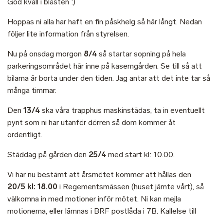
God kväll i blåsten :)
Hoppas ni alla har haft en fin påskhelg så här långt. Nedan
följer lite information från styrelsen.
Nu på onsdag morgon
8/4
så startar sopning på hela
parkeringsområdet här inne på kaserngården. Se till så att
bilarna är borta under den tiden. Jag antar att det inte tar så
många timmar.
Den
13/4
ska våra trapphus maskinstädas, ta in eventuellt
pynt som ni har utanför dörren så dom kommer åt
ordentligt.
Städdag på gården den
25/4
med start kl: 10.00.
Vi har nu bestämt att årsmötet kommer att hållas den
20/5 kl: 18.00
i Regementsmässen (huset jämte vårt), så
välkomna in med motioner inför mötet. Ni kan mejla
motionerna, eller lämnas i BRF postlåda i 7B. Kallelse till