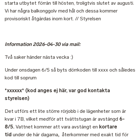
starta utbytet förrän till hösten, troligtvis slutet av augusti.
Vi har några balkonggolv med hål och dessa kommer
provisoriskt åtgärdas inom kort. // Styrelsen
Information 2026-04-30 via mail:
Två saker händer nästa vecka :)
Under onsdagen 6/5 så byts dörrkoden till xxxx
och således
kod till soprum
*xxxxxx* (kod anges ej här, var god kontakta
styrelsen)
Det utförs ett lite större rörjobb i de lägenheter som är
kvar i 7B, vilket medför att tvättstugan är avstängd
6-
8/5.
Vattnet kommer att vara avstängt en
kortare
tid
under de här dagarna
,
återkommer med exakt tid för