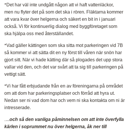
*
Det har väl inte undgått någon att vi haft vattenläckor,
men nu flyter det på som det ska i rören. Fläktarna kommer
att vara kvar över helgerna och säkert en bit in i januari
också. Vi för kontinuerlig dialog med byggföretaget som
ska hjälpa oss med återställandet.
*
Vad gäller kättingen som ska sitta mot parkeringen vid 7B
så kommer vi att sätta dit en ny först till våren när snön har
gjort sitt. När vi hade kätting där så plogades det upp stora
vallar vid den, och det var svårt att ta sig till parkeringen på
vettigt sätt.
*
Vi har fått erbjudande från en av föreningarna på området
om att dom har parkeringsplatser och förråd att hyra ut.
Nedan ser ni vad dom har och vem ni ska kontakta om ni är
intresserade.
..
...
och så den vanliga påminnelsen om att inte överfylla
kärlen i soprummet nu över helgerna, åk ner till