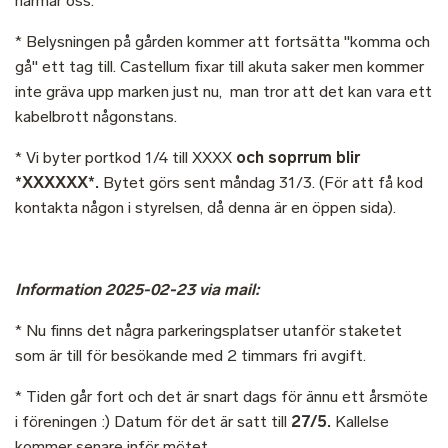
närmar oss.
* Belysningen på gården kommer att fortsätta "komma och
gå" ett tag till. Castellum fixar till akuta saker men kommer
inte gräva upp marken just nu, man tror att det kan vara ett
kabelbrott någonstans.
* Vi byter portkod 1/4 till XXXX
och soprrum blir
*XXXXXX*.
Bytet görs sent måndag 31/3. (För att få kod
kontakta någon i styrelsen, då denna är en öppen sida).
Information 2025-02-23 via mail:
* Nu finns det några parkeringsplatser utanför staketet
som är till för besökande med 2 timmars fri avgift.
* Tiden går fort och det är snart dags för ännu ett årsmöte
i föreningen :) Datum för det är satt till
27/5.
Kallelse
kommer senare inför mötet.