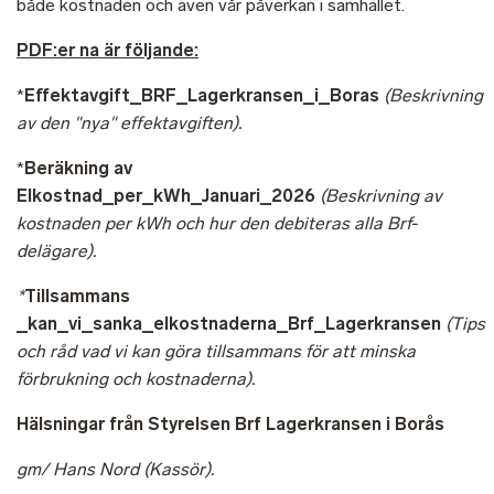
både kostnaden och även vår påverkan i samhället.
PDF:er na är följande:
*
Effektavgift_BRF_Lagerkransen_i_Boras
(Beskrivning
av den "nya" effektavgiften).
*
Beräkning av
Elkostnad_per_kWh_Januari_2026
(Beskrivning av
kostnaden per kWh och hur den debiteras alla Brf-
delägare).
*
Tillsammans
_kan_vi_sanka_elkostnaderna_Brf_Lagerkransen
(Tips
och råd vad vi kan göra tillsammans för att minska
förbrukning och kostnaderna).
Hälsningar från Styrelsen Brf Lagerkransen i Borås
gm/ Hans Nord (Kassör).