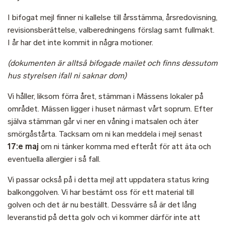
I bifogat mejl finner ni kallelse till årsstämma, årsredovisning,
revisionsberättelse, valberedningens förslag samt fullmakt.
I år har det inte kommit in några motioner.
(dokumenten är alltså bifogade mailet och finns dessutom
hus styrelsen ifall ni saknar dom)
Vi håller, liksom förra året, stämman i Mässens lokaler på
området. Mässen ligger i huset närmast vårt soprum. Efter
själva stämman går vi ner en våning i matsalen och äter
smörgåstårta. Tacksam om ni kan meddela i mejl senast
17:e maj
om ni tänker komma med efteråt för att äta och
eventuella allergier i så fall.
Vi passar också på i detta mejl att uppdatera status kring
balkonggolven. Vi har bestämt oss för ett material till
golven och det är nu beställt. Dessvärre så är det lång
leveranstid på detta golv och vi kommer därför inte att