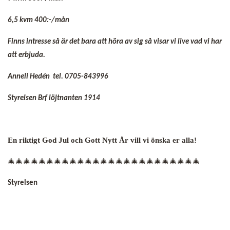
6,5 kvm 400:-/mån
Finns intresse så är det bara att höra av sig så visar vi live vad vi har
att erbjuda.
Anneli Hedén tel. 0705-843996
Styrelsen Brf löjtnanten 1914
En riktigt God Jul och Gott Nytt År vill vi önska er alla!
🎄🎄🎄🎄🎄🎄🎄🎄🎄🎄🎄🎄🎄🎄🎄🎄🎄🎄🎄🎄🎄🎄🎄🎄🎄
Styrelsen