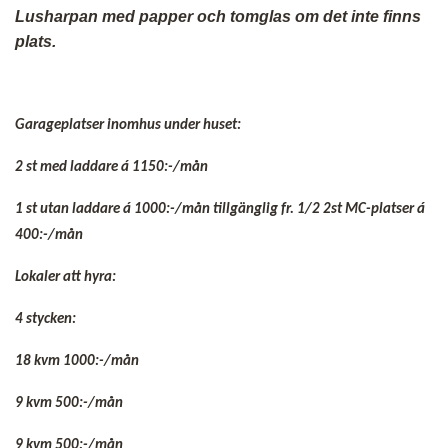
Lusharpan med papper och tomglas om det inte finns
plats.
Garageplatser inomhus under huset:
2 st med laddare á 1150:-/mån
1 st utan laddare á 1000:-/mån tillgänglig fr. 1/2 2st MC-platser á
400:-/mån
Lokaler att hyra:
4 stycken:
18 kvm 1000:-/mån
9 kvm 500:-/mån
9 kvm 500:-/mån