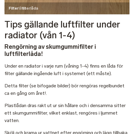
Filter i filterlåda
Tips gällande luftfilter under
radiator (vån 1-4)
Rengörning av skumgummifilter i
luftfilterlåda!
Under en radiator i varje rum (våning 1-4) finns en låda för
filter gällande ingående luft i systemet (ett måste).
Detta filter (se bifogade bilder) bör rengöras regelbundet
ca en gång om året!.
Plastlådan dras rakt ut ur sin hållare och i densamma sitter
ett skumgummifilter, vilket enklast, rengöres i ljummet
vatten.
Skölj och krama ur vattnet efter engörning och lägg tillbaka